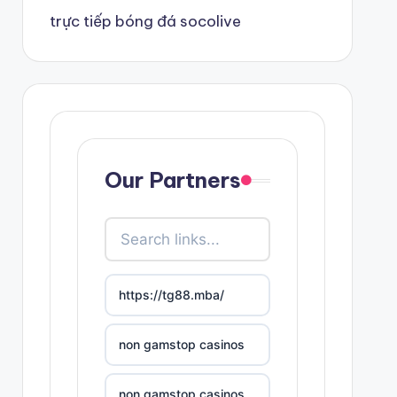
trực tiếp bóng đá socolive
Our Partners
https://tg88.mba/
non gamstop casinos
non gamstop casinos