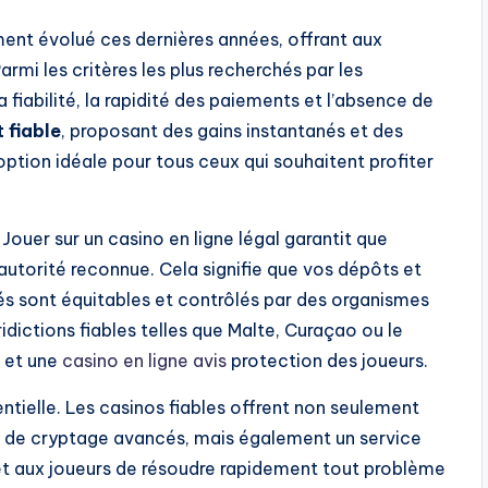
ent évolué ces dernières années, offrant aux
rmi les critères les plus recherchés par les
la fiabilité, la rapidité des paiements et l’absence de
t fiable
, proposant des gains instantanés et des
option idéale pour tous ceux qui souhaitent profiter
 Jouer sur un casino en ligne légal garantit que
autorité reconnue. Cela signifie que vos dépôts et
és sont équitables et contrôlés par des organismes
idictions fiables telles que Malte, Curaçao ou le
 et une
casino en ligne avis
protection des joueurs.
entielle. Les casinos fiables offrent non seulement
 de cryptage avancés, mais également un service
met aux joueurs de résoudre rapidement tout problème