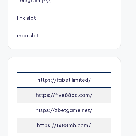
Telegram下载
link slot
mpo slot
https://fabet.limited/
https://five88pc.com/
https://zbetgame.net/
https://tx88mb.com/