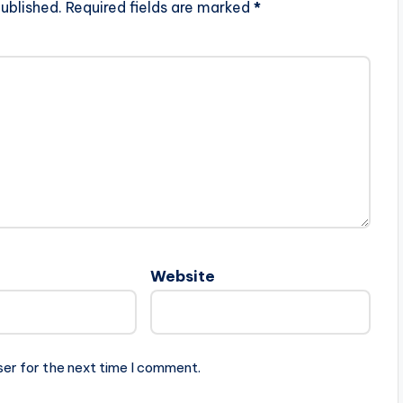
ublished.
Required fields are marked
*
Website
ser for the next time I comment.