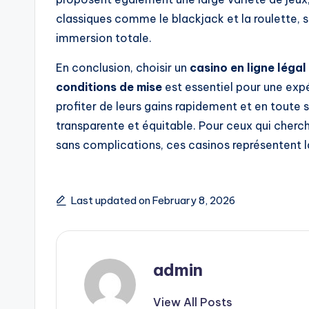
classiques comme le blackjack et la roulette, 
immersion totale.
En conclusion, choisir un
casino en ligne léga
conditions de mise
est essentiel pour une expé
profiter de leurs gains rapidement et en toute 
transparente et équitable. Pour ceux qui cherch
sans complications, ces casinos représentent l
Last updated on February 8, 2026
admin
View All Posts