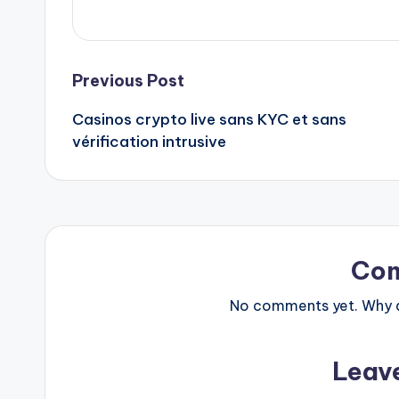
Post
Previous Post
Casinos crypto live sans KYC et sans
navigation
vérification intrusive
Co
No comments yet. Why do
Leav