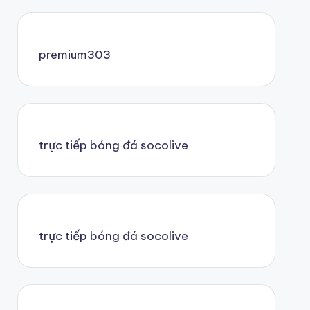
premium303
trực tiếp bóng đá socolive
trực tiếp bóng đá socolive