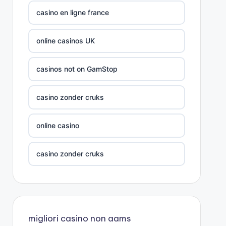
casino en ligne france
UU88 Com
online casinos UK
best online casinos
casinos not on GamStop
zowin
casino zonder cruks
https://888b2.co.com/
online casino
bitcoin casinos
casino zonder cruks
Trang chủ lc88
beste casino zonder cruks
online casino
đá gà thomo 67
migliori casino non aams
online casinos