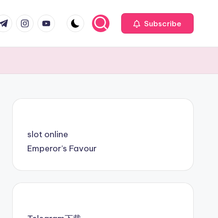
com
r.com
.me
instagram.com
youtube.com
Subscribe
slot online
Emperor’s Favour